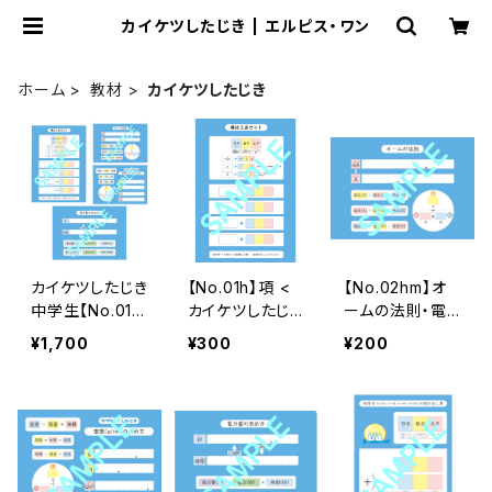
カイケツしたじき | エルピス・ワン
ホーム
教材
カイケツしたじき
カイケツしたじき
【No.01h】項 <
【No.02hm】オ
中学生【No.01h
カイケツしたじき
ームの法則・電
～ 07h】 《7種》
中学生>
力 <カイケツし
¥1,700
¥300
¥200
たじき中学生>