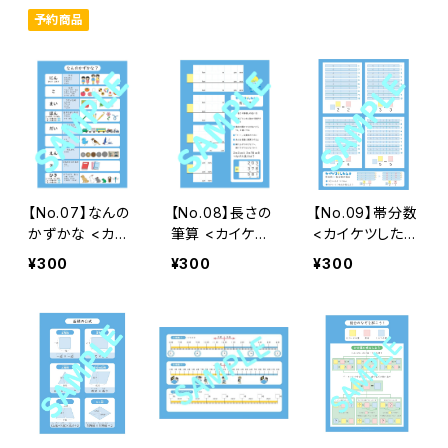
き>
き>
き>
予約商品
【No.07】なんの
【No.08】長さの
【No.09】帯分数
かずかな <カイ
筆算 <カイケツ
<カイケツしたじ
ケツしたじき>
したじき>
き>
¥300
¥300
¥300