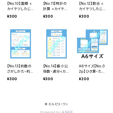
【No.10】面積 <
【No.11】時計の
【No.12】割合 <
カイケツしたじき
計算 <カイケツ
カイケツしたじき
>
したじき>
>
¥300
¥300
¥300
【No.13】約数の
【No.14】最小公
A6サイズ【No.0
さがしかた・約分
倍数・通分<カイ
2p】ひき算・たし
<カイケツしたじ
ケツしたじき>
算の筆算 <カイ
¥300
¥300
¥200
き>
ケツしたじき>
© エルピス・ワン
Powered by