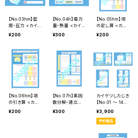
【No.03hm】密
【No.04h】電力
【No.05hm】項
度・圧力 <カイ
量・熱量 <カイ
の足し算 <カイ
ケツしたじき中
ケツしたじき中
ケツしたじき中
¥200
¥300
¥200
学生>
学生>
学生>
【No.06hm】項
【No.07h】素因
カイケツしたじき
の引き算 <カイ
数分解・連立方
【No.01 ～ 14】
ケツしたじき中
程式 <カイケツ
《14種》
¥200
¥300
¥3,900
学生>
したじき中学生
予約商品
>