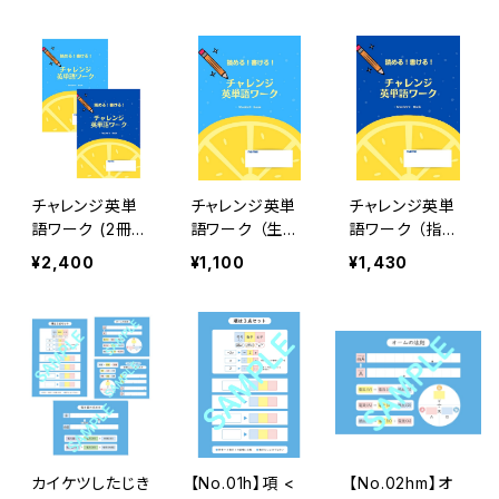
チャレンジ英単
チャレンジ英単
チャレンジ英単
語ワーク (2冊セ
語ワーク （生徒
語ワーク （指導
ット)
用）
者用）
¥2,400
¥1,100
¥1,430
カイケツしたじき
【No.01h】項 <
【No.02hm】オ