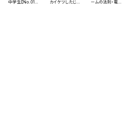
中学生【No.01h
カイケツしたじき
ームの法則・電
～ 07h】 《7種》
中学生>
力 <カイケツし
¥1,700
¥300
¥200
たじき中学生>
キーワードから探す
【No.03hm】密
【No.04h】電力
【No.05hm】項
度・圧力 <カイ
量・熱量 <カイ
の足し算 <カイ
カテゴリから探す
ケツしたじき中
ケツしたじき中
ケツしたじき中
¥200
¥300
¥200
学生>
学生>
学生>
新発売
エルピス・ワン オリジナル商品
教材