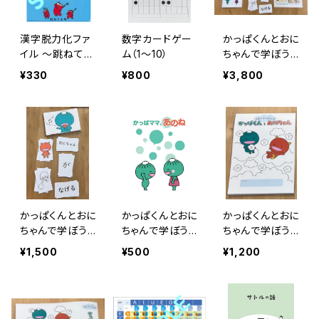
漢字脱力化ファ
数字カードゲー
かっぱくんとおに
イル ～跳ねても
ム（1～10）
ちゃんで学ぼう
木～
「助詞の役割」フ
¥330
¥800
¥3,800
ルセット
かっぱくんとおに
かっぱくんとおに
かっぱくんとおに
ちゃんで学ぼう
ちゃんで学ぼう
ちゃんで学ぼう
「助詞の役割」カ
「助詞の役割」か
「助詞の役割」ワ
¥1,500
¥500
¥1,200
ードセット
っぱママ、あのね
ークブック（たて
（冊子）
型）