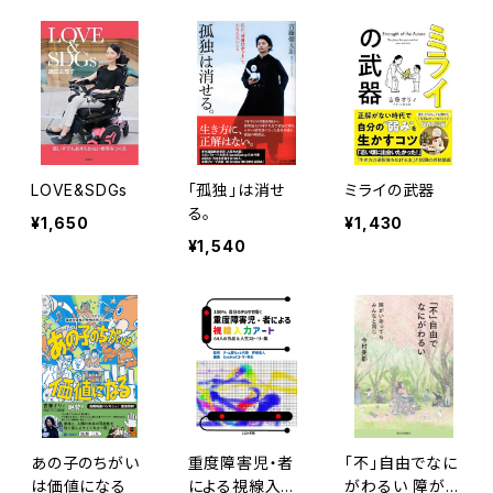
LOVE&SDGs
「孤独」は消せ
ミライの武器
る。
¥1,650
¥1,430
¥1,540
あの子のちがい
重度障害児・者
「不」自由でなに
は価値になる
による視線入力
がわるい 障がい