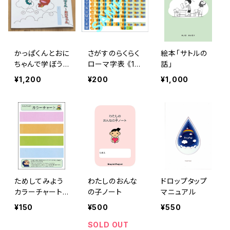
かっぱくんとおに
さがすのらくらく
絵本「サトルの
ちゃんで学ぼう
ローマ字表 《1
話」
「助詞の役割」ワ
枚》
¥1,200
¥200
¥1,000
ークブック（よこ
型）
ためしてみよう
わたしのおんな
ドロップタップ
カラーチャート
の子ノート
マニュアル
《クリアファイル
¥150
¥500
¥550
1枚》
SOLD OUT