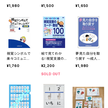
アート
あってもみんな
¥1,980
¥1,500
¥1,650
と同じ
視覚シンボルで
絵で見てわか
夢見た自分を取
楽々コミュニケ
る！視覚支援の
り戻す ～成人デ
ーション 完全版
カード・教材１０
ィスレクシア、50
¥1,760
¥2,200
¥1,980
０
代での大学挑戦
～
SOLD OUT