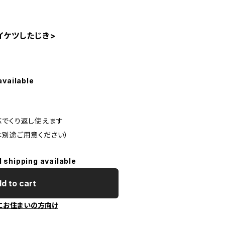
カイケツしたじき>
available
応でくり返し使えます
別途ご用意ください）
l shipping available
d to cart
にお住まいの方向け