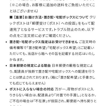
（※この場合、お客様に追加の送料をご負担いただくこ
とはございません）
■ 【重要】お届け方法・置き配・宅配ボックスについて
クリ
ックポストは「郵便受け（ポスト）への投函」をもって配
達完了となるサービスです。トラブル防止のため、以下
の点をご注文前に必ずご確認ください。
置き配・宅配ボックス指定はお受けできません
ご注文時の
備考欄等で「置き配希望」「宅配ボックス希望」とご記載い
ただいても、当店から箱へその旨を記載する対応はいたし
かねます。
日本郵便の規定による理由
日本郵便の厳格な規定によ
り、配達員が独断で置き配や宅配ボックスへの配達を行う
ことは禁止されております。（箱に「置き配希望」と手書きし
ても応じてもらえません）
ポストに入らない場合の対応
万が一、荷物がポストに入
りきらない場合は、配達員より「対面での手渡し」となるか、
ご不在の場合は「不在票」が投函され、郵便局へ持ち戻りと