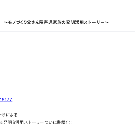
 ～モノづくり父さん障害児家族の発明活用ストーリー～
316177
たちによる
げる発明&活用ストーリーついに書籍化！